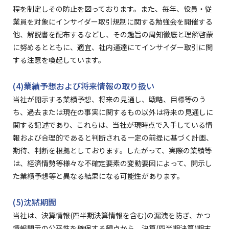
程を制定しその防止を図っております。また、毎年、役員・従
業員を対象にインサイダー取引規制に関する勉強会を開催する
他、解説書を配布するなどし、その趣旨の周知徹底と理解啓蒙
に努めるとともに、適宜、社内通達にてインサイダー取引に関
する注意を喚起しています。
(4)業績予想および将来情報の取り扱い
当社が開示する業績予想、将来の見通し、戦略、目標等のう
ち、過去または現在の事実に関するもの以外は将来の見通しに
関する記述であり、これらは、当社が現時点で入手している情
報および合理的であると判断される一定の前提に基づく計画、
期待、判断を根拠としております。したがって、実際の業績等
は、経済情勢等様々な不確定要素の変動要因によって、開示し
た業績予想等と異なる結果になる可能性があります。
(5)沈黙期間
当社は、決算情報(四半期決算情報を含む)の漏洩を防ぎ、かつ
情報開示の公平性を確保する観点から、決算(四半期決算)期末