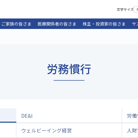
文字サイズ
・ご家族の皆さま
医療関係者の皆さま
株主・投資家の皆さま
サ
労務慣行
DE&I
労働
ウェルビーイング経営
人財