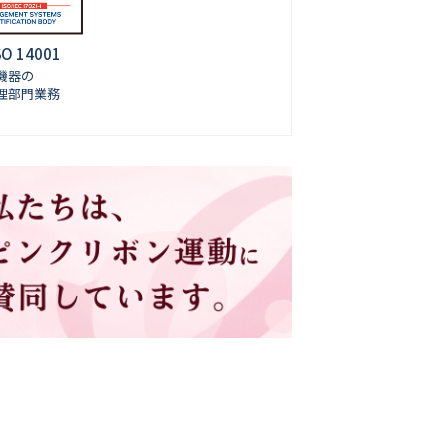
SO 14001
機器の
理部門業務