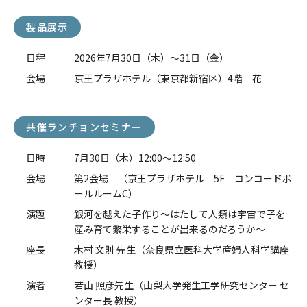
製品展示
日程
2026年7月30日（木）～31日（金）
会場
京王プラザホテル（東京都新宿区）4階 花
共催ランチョンセミナー
日時
7月30日（木）12:00～12:50
会場
第2会場 （京王プラザホテル 5F コンコードボ
ールルームC）
演題
銀河を越えた子作り～はたして人類は宇宙で子を
産み育て繁栄することが出来るのだろうか～
座長
木村 文則 先生（奈良県立医科大学産婦人科学講座
教授）
演者
若山 照彦先生（山梨大学発生工学研究センター セ
ンター長 教授）