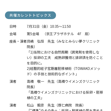
共催カレントトピックス
日時
7月31日（金）10:35～11:50
会場
第5会場 （京王プラザホテル 4F 扇）
座長・演者
貝嶋 弘恒 先生（みなとみらい夢クリニック
院長）
「1)当院における自然周期（誘発剤を使用しな
い）採卵の工夫 成熟卵獲得と排卵済を防ぐこと
を目的に。
2)経腟的経子宮筋層胚移植術（TOWAKOメソッ
ド）の手技と技術的なポイント」
演者
高橋 敬一 先生（高橋ウイメンズクリニック
院長）
「高橋ウイメンズクリニックにおける採卵・胚移
植の工夫」
演者
松山 毅彦 先生（厚仁病院 院長）
「“標準”のその先へ：採卵・胚移植の質を高める