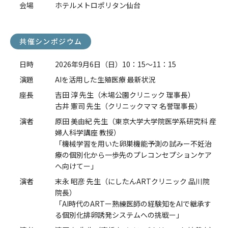
会場
ホテルメトロポリタン仙台
共催シンポジウム
日時
2026年9月6日（日）10：15～11：15
演題
AIを活用した生殖医療 最新状況
座長
吉田 淳 先生（木場公園クリニック 理事長）
古井 憲司 先生（クリニックママ 名誉理事長）
演者
原田 美由紀 先生（東京大学大学院医学系研究科 産
婦人科学講座 教授）
「機械学習を用いた卵巣機能予測の試みー不妊治
療の個別化から一歩先のプレコンセプションケア
へ向けてー」
演者
末永 昭彦 先生（にしたんARTクリニック 品川院
院長）
「AI時代のARTー熟練医師の経験知をAIで継承す
る個別化排卵誘発システムへの挑戦ー」